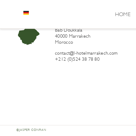
HOME
L’Hôtel Marrakech
41 Derb Sidi Lahcen ou Ali
Bab Doukkala
40000 Marrakech
Morocco
contact@l-hotelmarrakech.com
+212 (0)524 38 78 80
©JASPER CONRAN