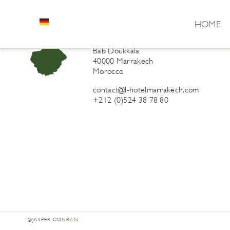
HOME
L’Hôtel Marrakech
41 Derb Sidi Lahcen ou Ali
Bab Doukkala
40000 Marrakech
Morocco
contact@l-hotelmarrakech.com
+212 (0)524 38 78 80
©JASPER CONRAN